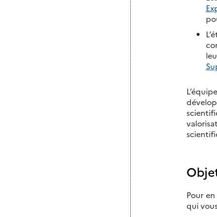
Ex
po
L’é
co
leu
Su
L’équip
dévelop
scientif
valorisa
scientif
Obje
Pour en 
qui vous