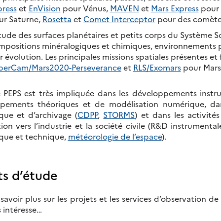
press
et
EnVision
pour Vénus,
MAVEN
et
Mars Express
pour 
ur Saturne,
Rosetta
et
Comet Interceptor
pour des comète
tude des surfaces planétaires et petits corps du Système So
mpositions minéralogiques et chimiques, environnements pa
r évolution. Les principales missions spatiales présentes et
perCam/Mars2020-Perseverance
et
RLS/Exomars
pour Mars
e PEPS est très impliquée dans les développements instru
pements théoriques et de modélisation numérique, dan
ique et d’archivage (
CDPP
,
STORMS
) et dans les activité
tion vers l’industrie et la société civile (R&D instrumental
ique et technique,
météorologie de l’espace
).
ts d’étude
savoir plus sur les projets et les services d’observation de
 intéresse…