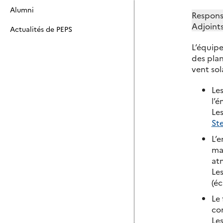
Alumni
Respons
Adjoints
Actualités de PEPS
L’équipe
des plan
vent sol
Les
l’é
Les
St
L’e
mag
at
Les
(é
Le
com
Les