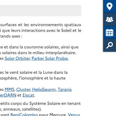
s surfaces et les environnements spatiaux
que leurs interactions avec le Soleil et le
rands axes :
 et dans la couronne solaires, ainsi que
solaires dans le milieu interplanétaire.
les
Solar Orbiter
,
Parker Solar Probe
,
c le vent solaire et la Lune dans la
osphère, l’ionosphère et la haute
les
MMS
,
Cluster
,
HelioSwarm
,
Taranis
perDARN
et
Eiscat
.
tits corps du Système Solaire en tenant
anneaux, satellites).
s sont
BepiColombo
pour Mercure,
Venus