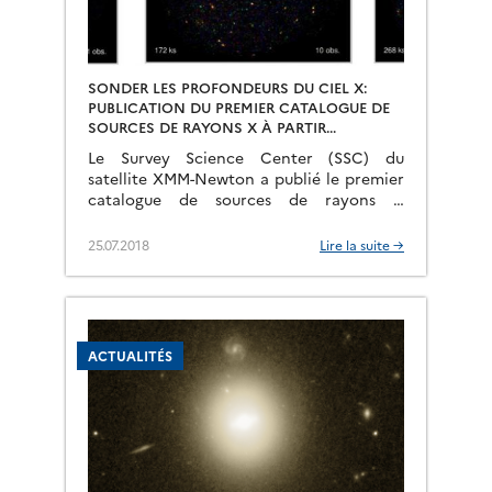
SONDER LES PROFONDEURS DU CIEL X:
PUBLICATION DU PREMIER CATALOGUE DE
SOURCES DE RAYONS X À PARTIR
D’OBSERVATIONS COMBINÉES.
Le Survey Science Center (SSC) du
satellite XMM-Newton a publié le premier
catalogue de sources de rayons X
provenant de régions du ciel observées à
plusieurs reprises. Le catalogue comprend
25.07.2018
Lire la suite →
près […]
ACTUALITÉS