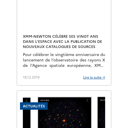
XMM-NEWTON CÉLÈBRE SES VINGT ANS
DANS L’ESPACE AVEC LA PUBLICATION DE
NOUVEAUX CATALOGUES DE SOURCES
Pour célébrer le vingtième anniversaire du
lancement de l’observatoire des rayons X
de l’Agence spatiale européenne, XMM-
Newton, un nouveau catalogue de toutes
les sources de rayons X détectées avec ce
18.12.2019
Lire la suite →
[…]
ACTUALITÉS