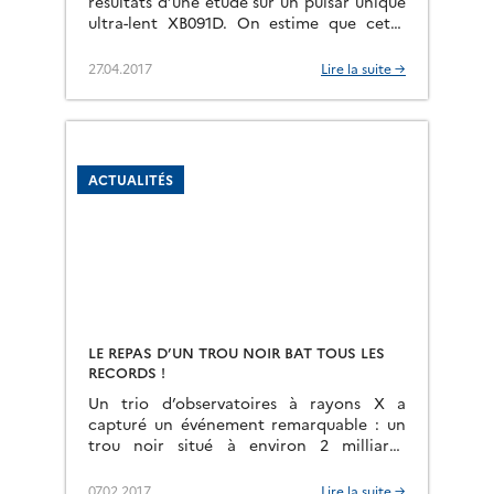
résultats d’une étude sur un pulsar unique
ultra-lent XB091D. On estime que cette
étoile à neutrons a capturé une étoile
qualifiée de compagne, il […]
27.04.2017
Lire la suite →
ACTUALITÉS
LE REPAS D’UN TROU NOIR BAT TOUS LES
RECORDS !
Un trio d’observatoires à rayons X a
capturé un événement remarquable : un
trou noir situé à environ 2 milliards
d’année-lumière qui engloutit de la
matière à un rythme effréné […]
07.02.2017
Lire la suite →