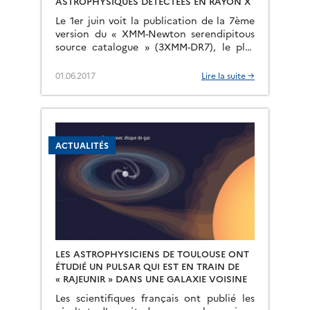
ASTROPHYSIQUES DÉTECTÉES EN RAYON X
Le 1er juin voit la publication de la 7ème
version du « XMM-Newton serendipitous
source catalogue » (3XMM-DR7), le plus
important catalogue de sources de rayons
X jamais créé. Cette nouvelle version
01.06.2017
Lire la suite →
inclut […]
ACTUALITÉS
LES ASTROPHYSICIENS DE TOULOUSE ONT
ÉTUDIÉ UN PULSAR QUI EST EN TRAIN DE
« RAJEUNIR » DANS UNE GALAXIE VOISINE
Les scientifiques français ont publié les