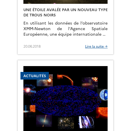
UNE ÉTOILE AVALÉE PAR UN NOUVEAU TYPE
DE TROUS NOIRS
En utilisant les données de l’observatoire
XMM-Newton de l’Agence Spatiale
Européenne, une équipe internationale de
chercheurs, incluant trois chercheurs de
l’IRAP, a surpris un trou noir d’un nouveau
20.06.2018
Lire la suite →
type (un […]
ACTUALITÉS