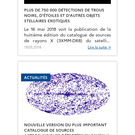
PLUS DE 750 000 DÉTECTIONS DE TROUS
NOIRS, D’ÉTOILES ET D’AUTRES OBJETS
STELLAIRES EXOTIQUES
Le 16 mai 2018 voit la publication de la
huitième édition du catalogue de sources
de rayons X (3XMM-DR8) du satellite
XMM-Newton, le plus grand catalogue issu
16.05.2018
Lire la suite →
d’un même observatoire […]
ACTUALITÉS
NOUVELLE VERSION DU PLUS IMPORTANT
CATALOGUE DE SOURCES