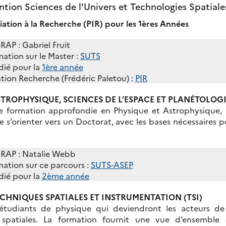
tion Sciences de l’Univers et Technologies Spatiale
tiation à la Recherche (PIR) pour les 1ères Années
IRAP : Gabriel Fruit
mation sur le Master :
SUTS
dié pour la
1ère année
iation Recherche (Frédéric Paletou) :
PIR
STROPHYSIQUE, SCIENCES DE L’ESPACE ET PLANÉTOLOG
 formation approfondie en Physique et Astrophysique, p
 s’orienter vers un Doctorat, avec les bases nécessaires p
.
’IRAP : Natalie Webb
mation sur ce parcours :
SUTS-ASEP
dié pour la
2ème année
ECHNIQUES SPATIALES ET INSTRUMENTATION (TSI)
étudiants de physique qui deviendront les acteurs d
 spatiales. La formation fournit une vue d’ensemble d