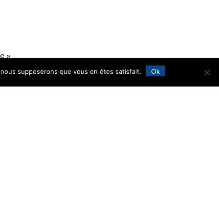
e »
Ok
e, nous supposerons que vous en êtes satisfait.
(
MITT
)