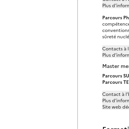
Plus d’infor
Parcours
Ph
compétences 
conventionne
sûreté nuclé
Contacts à l’
Plus d’infor
Master men
Parcours S
Parcours T
Contact à l’
Plus d’infor
Site web déd
Formati