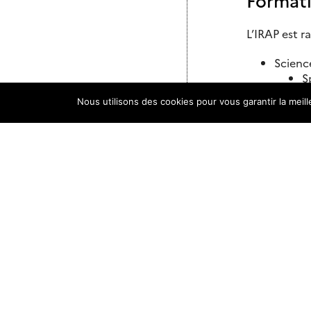
L’IRAP est r
Science
S
S
Nous utilisons des cookies pour vous garantir la meil
Mathém
S