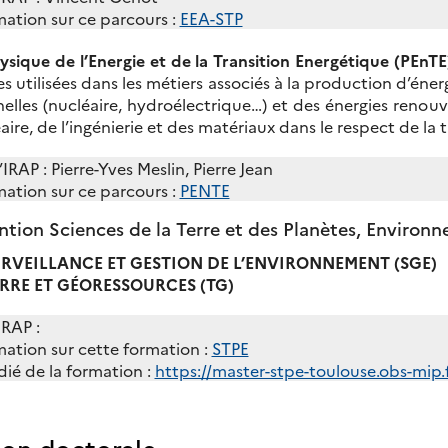
mation sur ce parcours :
EEA-STP
ysique de l’Energie et de la Transition Energétique (PEnTE)
utilisées dans les métiers associés à la production d’éner
lles (nucléaire, hydroélectrique…) et des énergies renouve
aire, de l’ingénierie et des matériaux dans le respect de la 
IRAP : Pierre-Yves Meslin, Pierre Jean
mation sur ce parcours :
PENTE
tion Sciences de la Terre et des Planètes, Environ
URVEILLANCE ET GESTION DE L’ENVIRONNEMENT (SGE)
ERRE ET GÉORESSOURCES (TG)
IRAP :
mation sur cette formation :
STPE
ié de la formation :
https://master-stpe-toulouse.obs-mip.f
on doctorale