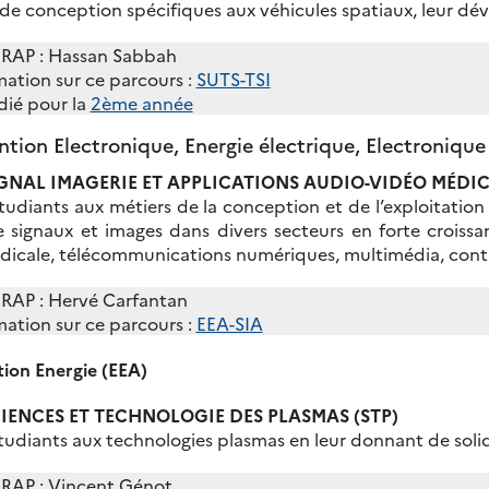
de conception spécifiques aux véhicules spatiaux, leur dév
’IRAP : Hassan Sabbah
mation sur ce parcours :
SUTS-TSI
dié pour la
2ème année
tion Electronique, Energie électrique, Electronique
IGNAL IMAGERIE ET APPLICATIONS AUDIO-VIDÉO MÉDICA
udiants aux métiers de la conception et de l’exploitation
 signaux et images dans divers secteurs en forte croissan
dicale, télécommunications numériques, multimédia, contr
’IRAP : Hervé Carfantan
mation sur ce parcours :
EEA-SIA
ion Energie (EEA)
CIENCES ET TECHNOLOGIE DES PLASMAS (STP)
tudiants aux technologies plasmas en leur donnant de soli
’IRAP : Vincent Génot