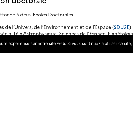
attaché à deux Ecoles Doctorales :
s de l’Univers, de l’Environnement et de l’Espace (
SDU2E
)
pécialité « Astrophysique, Sciences de l’Espace, Planétologi
pécialité « Sciences de la Terre et des Planètes Solides »
leure expérience sur notre site web. Si vous continuez à utiliser ce sit
atiques, Informatique, Télécommunications de Toulouse 
pécialité « Télécommunications »