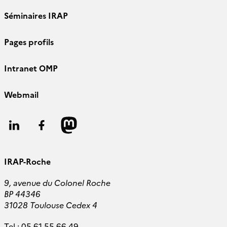
Séminaires IRAP
Pages profils
Intranet OMP
Webmail
Follow
Follow
Follow
us
us
us
IRAP-Roche
9, avenue du Colonel Roche
BP 44346
31028 Toulouse Cedex 4
Tel :
05 61 55 66 49