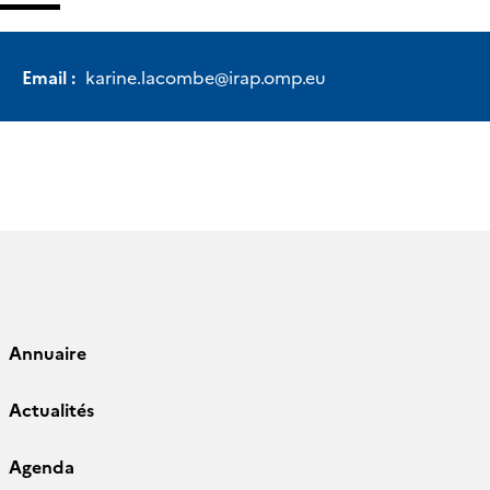
Email :
karine.lacombe
@
irap.omp.eu
Annuaire
Actualités
Agenda