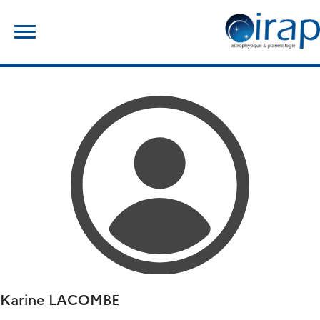
Skip
Rechercher :
to
content
Karine
LACOMBE