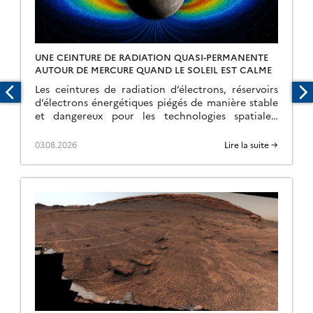
UNE CEINTURE DE RADIATION QUASI-PERMANENTE
AUTOUR DE MERCURE QUAND LE SOLEIL EST CALME
Les ceintures de radiation d’électrons, réservoirs
d’électrons énergétiques piégés de manière stable
et dangereux pour les technologies spatiales,
constituent une caractéristique courante de la
plupart des environnements planétaires
03.08.2026
Lire la suite →
magnétisés. Toutefois, […]