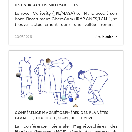
UNE SURFACE EN NID D’ABEILLES
Le rover Curiosity (JPL/NASA) sur Mars, avec à son
bord l’instrument ChemCam (IRAP-CNES/LANL), se
trouve actuellement dans une vallée nommée
« Valle Grande ». L’équipe franco-américaine a été
surprise d’y découvrir un […]
30.07.2026
Lire la suite →
CONFÉRENCE MAGNÉTOSPHÈRES DES PLANÈTES
GÉANTES, TOULOUSE, 26-31 JUILLET 2026
La conférence biennale Magnétosphères des
Planètes Géantes (MOP) réunit des experts du