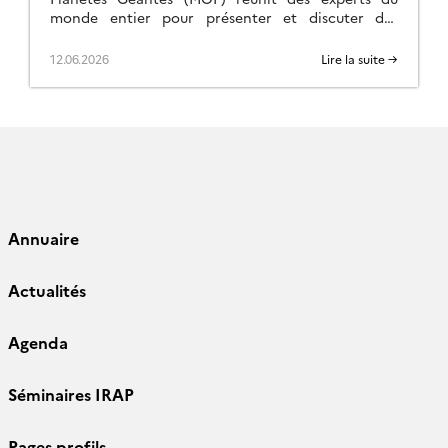
monde entier pour présenter et discuter des
recherches en cours sur les magnétosphères des
planètes externes du Système […]
12.06.2026
Lire la suite →
Annuaire
Actualités
Agenda
Séminaires IRAP
Pages profils