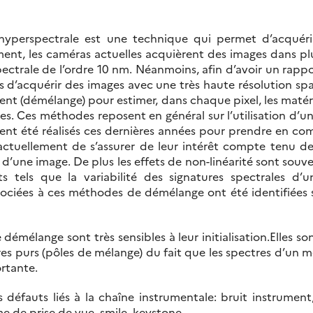
e hyperspectrale est une technique qui permet d’acqué
t, les caméras actuelles acquièrent des images dans pl
ctrale de l’ordre 10 nm. Néanmoins, afin d’avoir un rappor
 d’acquérir des images avec une très haute résolution spati
ent (démélange) pour estimer, dans chaque pixel, les matéri
s. Ces méthodes reposent en général sur l’utilisation d’un
ient été réalisés ces dernières années pour prendre en 
le actuellement de s’assurer de leur intérêt compte tenu d
n d’une image. De plus les effets de non-linéarité sont sou
ts tels que la variabilité des signatures spectrales 
associées à ces méthodes de démélange ont été identifiées
démélange sont très sensibles à leur initialisation.Elles
res purs (pôles de mélange) du fait que les spectres d’un
ortante.
défauts liés à la chaîne instrumentale: bruit instrument
 de prise de vue, smile, keystone….