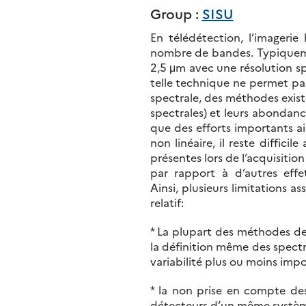
Group :
SISU
En télédétection, l’imageri
nombre de bandes. Typiquemen
2,5 μm avec une résolution spe
telle technique ne permet pas
spectrale, des méthodes exist
spectrales) et leurs abondance
que des efforts importants a
non linéaire, il reste diffici
présentes lors de l’acquisitio
par rapport à d’autres effe
Ainsi, plusieurs limitations 
relatif:
* La plupart des méthodes de 
la définition même des spect
variabilité plus ou moins imp
* la non prise en compte des 
détecteurs d’un même système