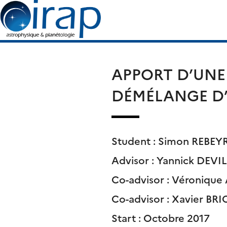
Skip
Search
to
for:
content
APPORT D’UNE
DÉMÉLANGE D’
Student : Simon REBEY
Advisor : Yannick DEVI
Co-advisor : Véroniq
Co-advisor : Xavier B
Start : Octobre 2017