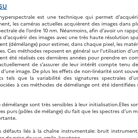
SU
e hyperspectrale est une technique qui permet d’acqué
t, les caméras actuelles acquièrent des images dans pl
ctrale de l’ordre 10 nm. Néanmoins, afin d’avoir un rappor
 d’acquérir des images avec une très haute résolution spati
ent (démélange) pour estimer, dans chaque pixel, les matéri
s. Ces méthodes reposent en général sur l’utilisation d’un
ient été réalisés ces dernières années pour prendre en 
le actuellement de s’assurer de leur intérêt compte tenu d
n d’une image. De plus les effets de non-linéarité sont sou
ts tels que la variabilité des signatures spectrales 
associées à ces méthodes de démélange ont été identifiées
démélange sont très sensibles à leur initialisation.Elles
res purs (pôles de mélange) du fait que les spectres d’un
ortante.
défauts liés à la chaîne instrumentale: bruit instrument
 de prise de vue, smile, keystone….