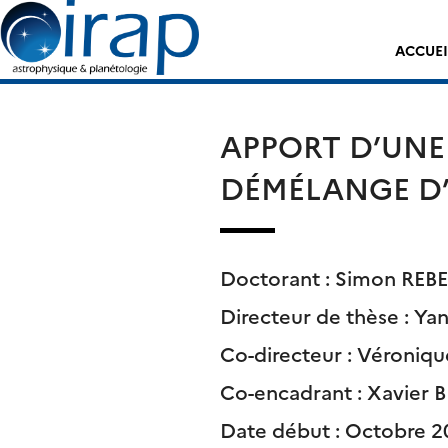
Skip
Rechercher :
to
ACCUEI
content
APPORT D’UNE
DÉMÉLANGE D’
Doctorant : Simon RE
Directeur de thèse : Ya
Co-directeur : Véroni
Co-encadrant : Xavier
Date début : Octobre 2