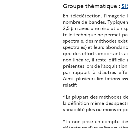
Groupe thématique :
SI
En télédétection, l’imageri
nombre de bandes. Typiquemen
2,5 μm avec une résolution spe
telle technique ne permet pas
spectrale, des méthodes exist
spectrales) et leurs abondance
que des efforts importants a
non linéaire, il reste diffici
présentes lors de l’acquisitio
par rapport à d’autres effe
Ainsi, plusieurs limitations 
relatif:
* La plupart des méthodes de 
la définition même des spect
variabilité plus ou moins imp
* la non prise en compte des 
détecteurs d’un même système